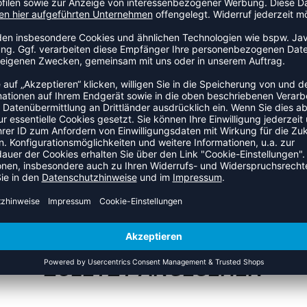
ategorie Leibchen an den Start. Ein Ausrüstungsteil, das im
: 100% Polyester.
ZULETZT ANGESEHEN