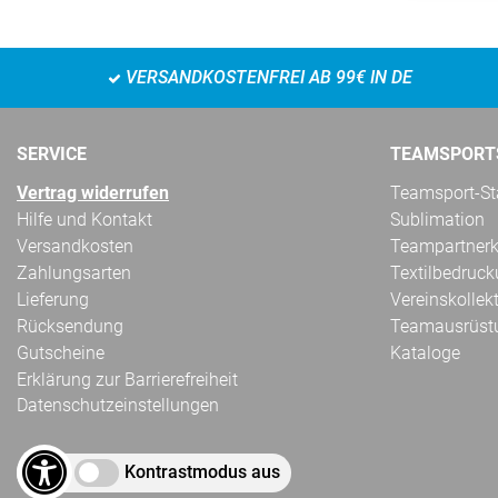
VERSANDKOSTENFREI AB 99€ IN DE
SERVICE
TEAMSPORT
Vertrag widerrufen
Teamsport-Sta
Hilfe und Kontakt
Sublimation
Versandkosten
Teampartnerk
Zahlungsarten
Textilbedruc
Lieferung
Vereinskollek
Rücksendung
Teamausrüst
Gutscheine
Kataloge
Erklärung zur Barrierefreiheit
Datenschutzeinstellungen
Kontrastmodus aus