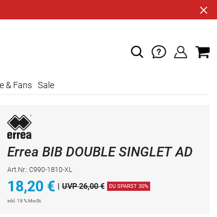
e & Fans
Sale
Errea BIB DOUBLE SINGLET AD
Art.Nr.: C990-1810-XL
18,20
€
|
UVP 26,00 €
DU SPARST 30%
inkl. 19 % MwSt.