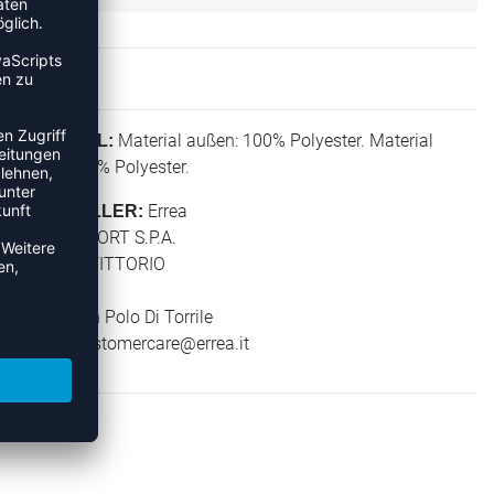
Material außen: 100% Polyester. Material
MATERIAL:
innen: 100% Polyester.
Errea
HERSTELLER:
ERREA' SPORT S.P.A.
VIA G. DI VITTORIO
2/1
43056 San Polo Di Torrile
E-Mail:
customercare@errea.it