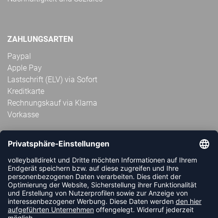
ZAHLUNGSARTEN
Paypal
Apple Pay
Lastschrift (ELV) via Sofort
Kreditkarte
Rechnungskauf via Klarna
Vorkasse
ABONNIERE JETZT DEN KOSTENLOSEN
VOLLEYBALLDIREKT-NEWSLETTER UND VERPASSE KEINE
NEUIGKEIT ODER AKTION MEHR.
JETZT ANMELDEN