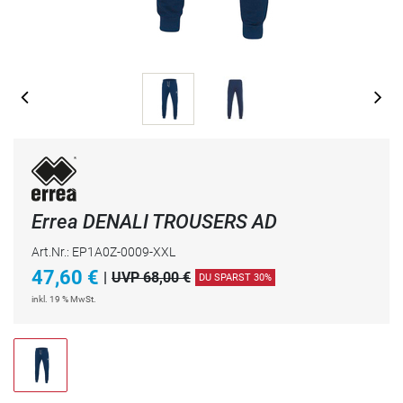
Errea DENALI TROUSERS AD
Art.Nr.: EP1A0Z-0009-XXL
47,60
€
|
UVP 68,00 €
DU SPARST 30%
inkl. 19 % MwSt.