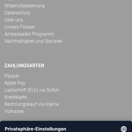
Widerrufsbelehrung
Datenschutz
Über uns
Unsere Filialen
Ambassador Programm
Nachhaltigkeit und Soziales
ZAHLUNGSARTEN
Paypal
Apple Pay
Lastschrift (ELV) via Sofort
Kreditkarte
Rechnungskauf via Klarna
Vorkasse
ABONNIERE JETZT DEN KOSTENLOSEN