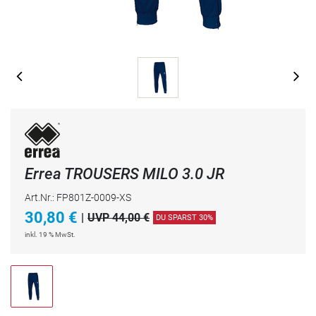
Errea TROUSERS MILO 3.0 JR
Art.Nr.: FP801Z-0009-XS
30,80
€
|
UVP 44,00 €
DU SPARST 30%
inkl. 19 % MwSt.