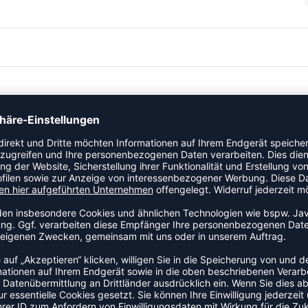
derungen des Beachvolleyball Freizeitsports angepasst. An der
etzkanten sind mit einer starken Kettelnaht versehen. Das
s knotenlosem Polypropylen in der Stärke 2,3 mm. Das textile
welche Netzgröße Sie auswählen. Das Netz ist für den
d bereits Leinen befestigt, die zur Zentrierung und zum
tionären Netzanlagen.
lagen
 m
9 x 18 m