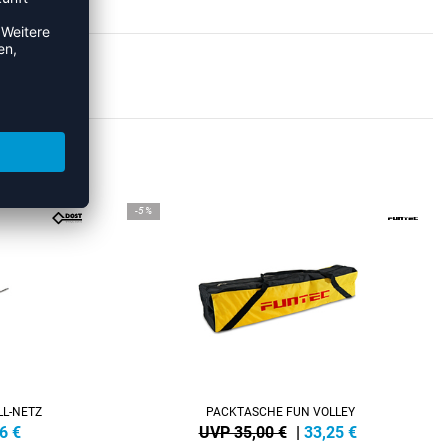
ZE
-5%
LL-NETZ
PACKTASCHE FUN VOLLEY
6
€
UVP 35,00 €
|
33,25
€