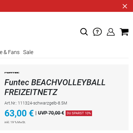
e & Fans
Sale
Funtec BEACHVOLLEYBALL
FREIZEITNETZ
Art.Nr.: 111324-schwarzgelb-8.5M
63,00
€
|
UVP 70,00 €
DU SPARST 10%
inkl. 19 % MwSt.