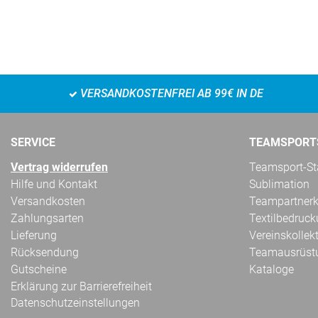
VERSANDKOSTENFREI AB 99€ IN DE
SERVICE
TEAMSPORT
Vertrag widerrufen
Teamsport-Sta
Hilfe und Kontakt
Sublimation
Versandkosten
Teampartnerk
Zahlungsarten
Textilbedruc
Lieferung
Vereinskollek
Rücksendung
Teamausrüst
Gutscheine
Kataloge
Erklärung zur Barrierefreiheit
Datenschutzeinstellungen