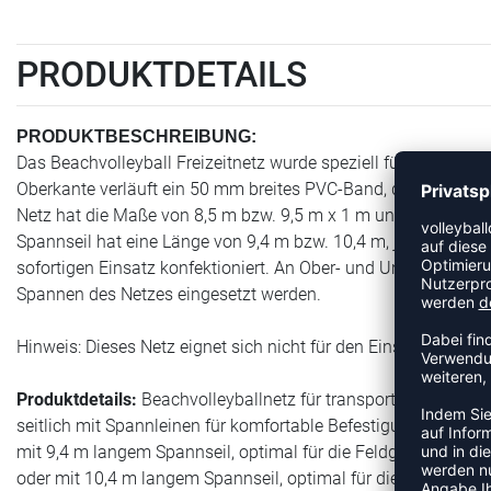
PRODUKTDETAILS
PRODUKTBESCHREIBUNG:
Das Beachvolleyball Freizeitnetz wurde speziell für die Anfor
Oberkante verläuft ein 50 mm breites PVC-Band, die anderen N
Netz hat die Maße von 8,5 m bzw. 9,5 m x 1 m und besteht au
Spannseil hat eine Länge von 9,4 m bzw. 10,4 m, je nachdem 
sofortigen Einsatz konfektioniert. An Ober- und Unterkante sin
Spannen des Netzes eingesetzt werden.
Hinweis: Dieses Netz eignet sich nicht für den Einsatz an sta
Produktdetails:
Beachvolleyballnetz für transportable Netzan
seitlich mit Spannleinen für komfortable Befestigung
mit 9,4 m langem Spannseil, optimal für die Feldgröße 8 x 16
oder mit 10,4 m langem Spannseil, optimal für die Feldgröße 