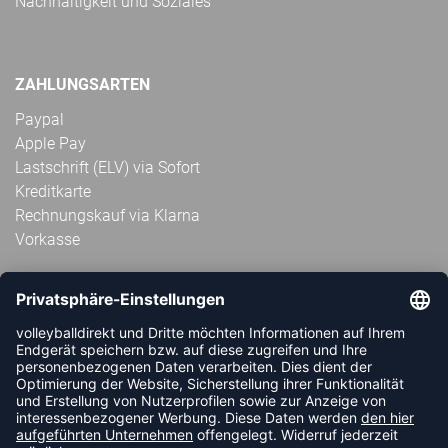
Nachhaltigkeit und Soziales
ZAHLUNGSARTEN
Paypal
Apple Pay
Lastschrift (ELV) via Sofort
Kreditkarte
Rechnungskauf via Klarna
Vorkasse
ABONNIERE JETZT DEN KOSTENLOSEN
VOLLEYBALLDIREKT-NEWSLETTER UND VERPASSE KEINE
NEUIGKEIT ODER AKTION MEHR.
JETZT ANMELDEN