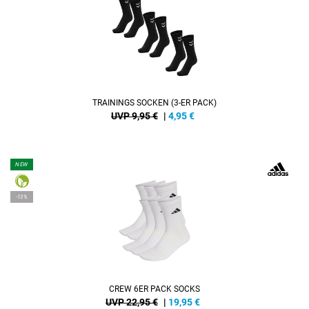
TRAININGS SOCKEN (3-ER PACK)
UVP 9,95 €
|
4,95
€
NEW
-13%
CREW 6ER PACK SOCKS
UVP 22,95 €
|
19,95
€