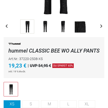
hummel CLASSIC BEE WO ALLY PANTS
Art.Nr.: 37220-2508-XS
19,23
€
|
UVP 54,95 €
DU SPARST 65%
inkl. 19 % MwSt.
XS
S
M
L
XL