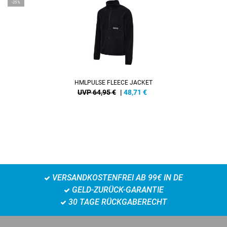
-25%
HMLPULSE FLEECE JACKET
UVP 64,95 €
|
48,71
€
VERSANDKOSTENFREI AB 99€ IN DE
GELD-ZURÜCK-GARANTIE
30 TAGE RÜCKGABERECHT