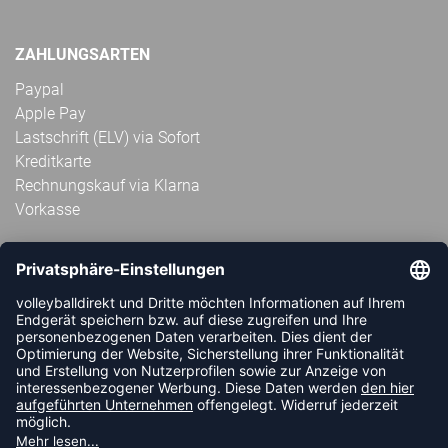
ZAHLUNGSARTEN
Paypal
Apple Pay
Lastschrift (ELV) via Sofort
Kreditkarte
Rechnungskauf via Klarna
Vorkasse
ABONNIERE JETZT DEN KOSTENLOSEN
VOLLEYBALLDIREKT-NEWSLETTER UND VERPASSE KEINE
NEUIGKEIT ODER AKTION MEHR.
JETZT ANMELDEN
FOLLOW US