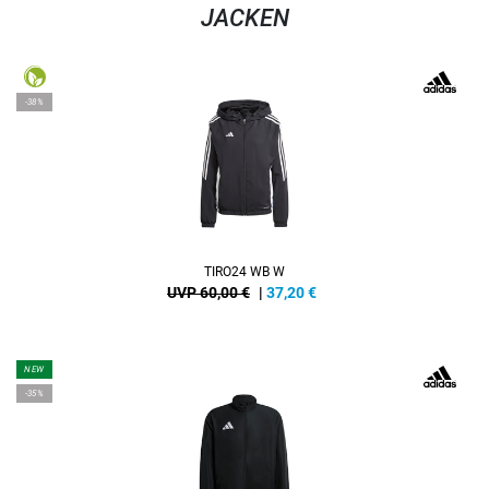
JACKEN
-38%
TIRO24 WB W
UVP 60,00 €
|
37,20
€
NEW
-35%