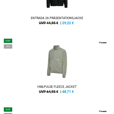
ENTRADA 26 PRÄSENTATIONSJACKE
UVP 44,95 €
|
29,22
€
NEW
-25%
HMLPULSE FLEECE JACKET
UVP 64,95 €
|
48,71
€
NEW