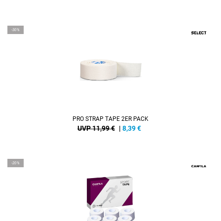
-30%
PRO STRAP TAPE 2ER PACK
UVP 11,99 €
|
8,39
€
-20%