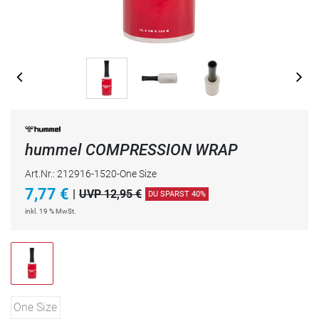
hummel COMPRESSION WRAP
Art.Nr.: 212916-1520-One Size
7,77
€
|
UVP 12,95 €
DU SPARST 40%
inkl. 19 % MwSt.
One Size