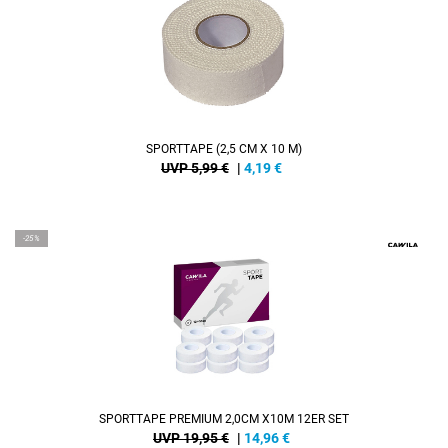
SPORTTAPE (2,5 CM X 10 M)
UVP 5,99 €
|
4,19
€
-25%
SPORTTAPE PREMIUM 2,0CM X10M 12ER SET
UVP 19,95 €
|
14,96
€