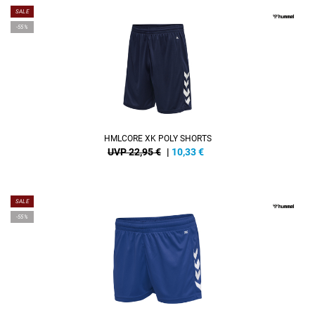
SALE
-55%
HMLCORE XK POLY SHORTS
UVP 22,95 €
|
10,33
€
SALE
-55%