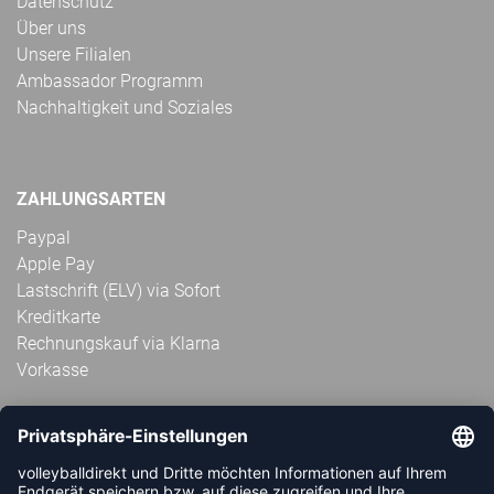
Datenschutz
Über uns
Unsere Filialen
Ambassador Programm
Nachhaltigkeit und Soziales
ZAHLUNGSARTEN
Paypal
Apple Pay
Lastschrift (ELV) via Sofort
Kreditkarte
Rechnungskauf via Klarna
Vorkasse
ABONNIERE JETZT DEN KOSTENLOSEN
VOLLEYBALLDIREKT-NEWSLETTER UND VERPASSE KEINE