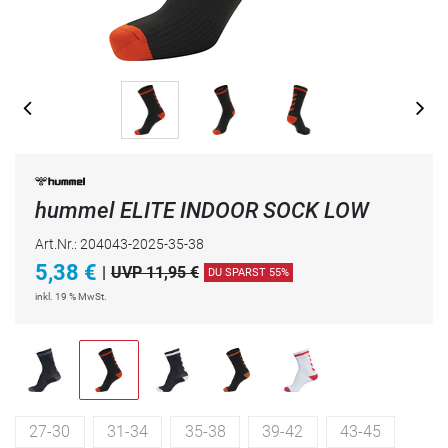
hummel ELITE INDOOR SOCK LOW
Art.Nr.: 204043-2025-35-38
5,38
€
|
UVP 11,95 €
DU SPARST 55%
inkl. 19 % MwSt.
27-30
31-34
35-38
39-42
43-45