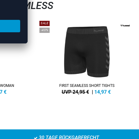
T SEAMLESS
SALE
-40%
P WOMAN
FIRST SEAMLESS SHORT TIGHTS
7
€
UVP 24,95 €
|
14,97
€
30 TAGE RÜCKGABERECHT