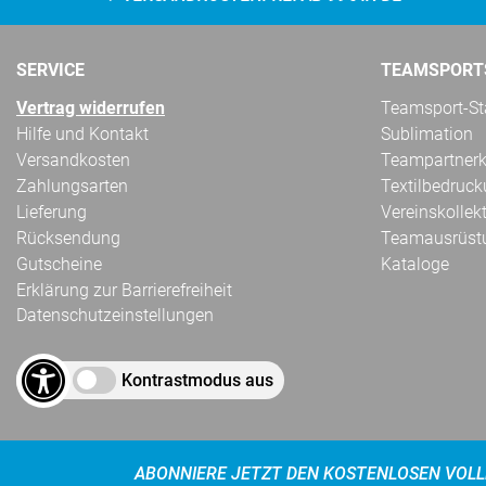
SERVICE
TEAMSPORT
Vertrag widerrufen
Teamsport-Sta
Hilfe und Kontakt
Sublimation
Versandkosten
Teampartnerk
Zahlungsarten
Textilbedruc
Lieferung
Vereinskollek
Rücksendung
Teamausrüst
Gutscheine
Kataloge
Erklärung zur Barrierefreiheit
Datenschutzeinstellungen
Kontrastmodus aus
ABONNIERE JETZT DEN KOSTENLOSEN VOLL