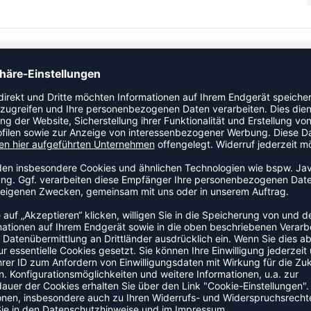
TIGHTS mit schmalem, aerodynamischem Design ist
rtlich-schickes Chevron-Motiv mit gestricktem hummel® Logo.
ZULETZT ANGESEHEN