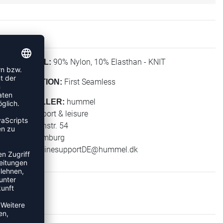
90% Nylon, 10% Elasthan - KNIT
MATERIAL:
First Seamless
KOLLEKTION:
hummel
HERSTELLER:
hummel sport & leisure
Leverkusenstr. 54
22761 Hamburg
E-Mail:
onlinesupportDE@hummel.dk