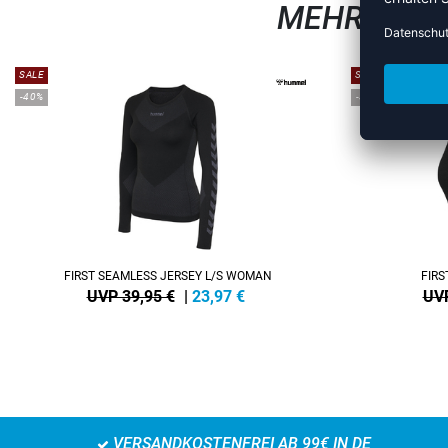
MEHR AUS 
SALE
SALE
-40%
-33%
FIRST SEAMLESS JERSEY L/S WOMAN
FIR
UVP 39,95 €
|
23,97
€
UVP
VERSANDKOSTENFREI AB 99€ IN DE