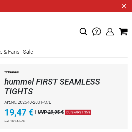
e & Fans
Sale
hummel FIRST SEAMLESS
TIGHTS
Art.Nr.: 202640-2001-M/L
19,47
€
|
UVP 29,95 €
DU SPARST 35%
inkl. 19 % MwSt.