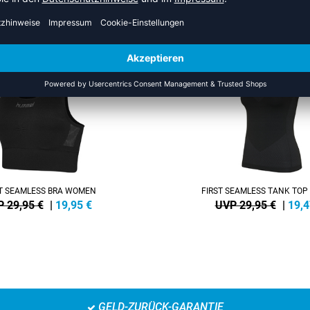
DER KATEGORIE HUMMEL FIRS
SALE
-35%
ST SEAMLESS BRA WOMEN
FIRST SEAMLESS TANK TO
 29,95 €
|
19,95
€
UVP 29,95 €
|
19,4
GELD-ZURÜCK-GARANTIE