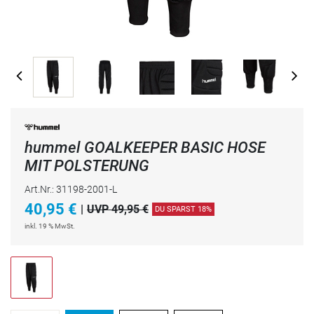
hummel GOALKEEPER BASIC HOSE
MIT POLSTERUNG
Art.Nr.: 31198-2001-L
40,95
€
|
UVP 49,95 €
DU SPARST 18%
inkl. 19 % MwSt.