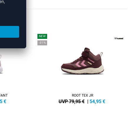
KER
NEW
-31%
FANT
ROOT TEX JR
5
€
UVP 79,95 €
|
54,95
€