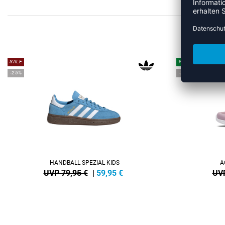
ME
SALE
NEW
-25%
-22%
HANDBALL SPEZIAL KIDS
A
UVP 79,95 €
|
59,95
€
UVP