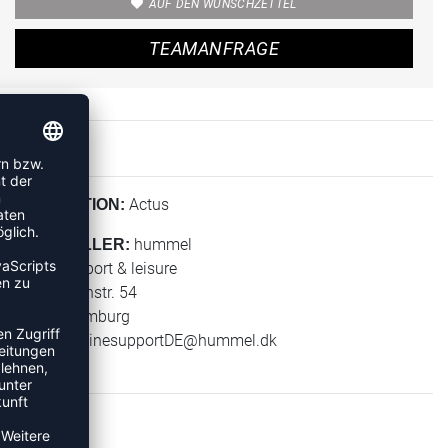
AUF DEN WUNSCHZETTEL
TEAMANFRAGE
Actus
KOLLEKTION:
hummel
HERSTELLER:
hummel sport & leisure
Leverkusenstr. 54
22761 Hamburg
E-Mail:
onlinesupportDE@hummel.dk