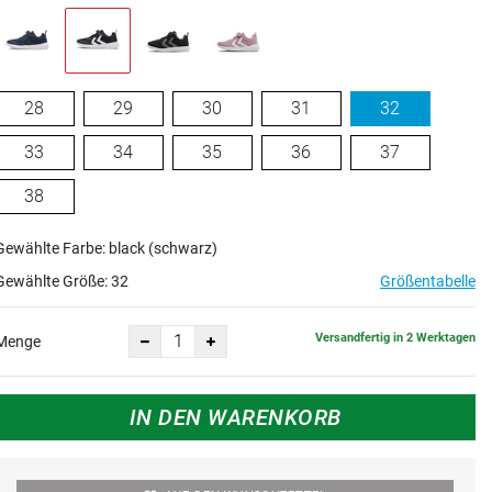
28
29
30
31
32
33
34
35
36
37
38
Gewählte Farbe: black (schwarz)
Gewählte Größe:
32
Größentabelle
Versandfertig in 2 Werktagen
Menge
IN DEN WARENKORB