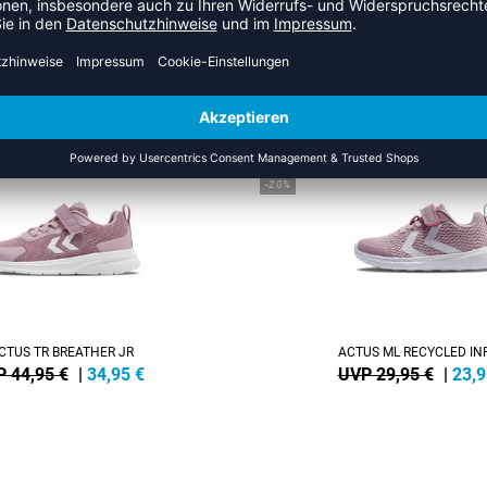
HR AUS DER KATEGORIE SNEA
NEW
-20%
CTUS TR BREATHER JR
ACTUS ML RECYCLED IN
 44,95 €
|
34,95
€
UVP 29,95 €
|
23,9