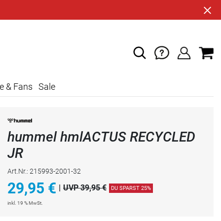
e & Fans
Sale
hummel hmlACTUS RECYCLED
JR
Art.Nr.: 215993-2001-32
29,95
€
|
UVP 39,95 €
DU SPARST 25%
inkl. 19 % MwSt.