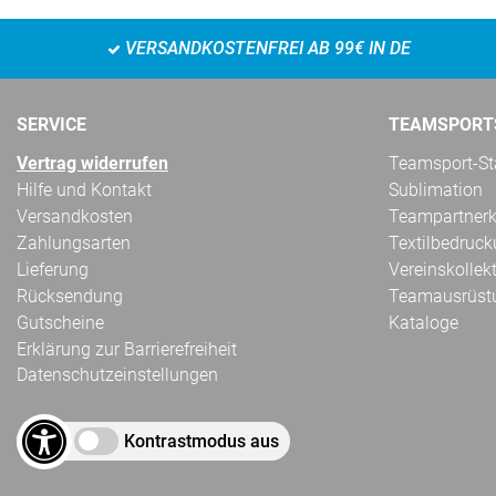
VERSANDKOSTENFREI AB 99€ IN DE
SERVICE
TEAMSPORT
Vertrag widerrufen
Teamsport-Sta
Hilfe und Kontakt
Sublimation
Versandkosten
Teampartnerk
Zahlungsarten
Textilbedruc
Lieferung
Vereinskollek
Rücksendung
Teamausrüst
Gutscheine
Kataloge
Erklärung zur Barrierefreiheit
Datenschutzeinstellungen
Kontrastmodus aus