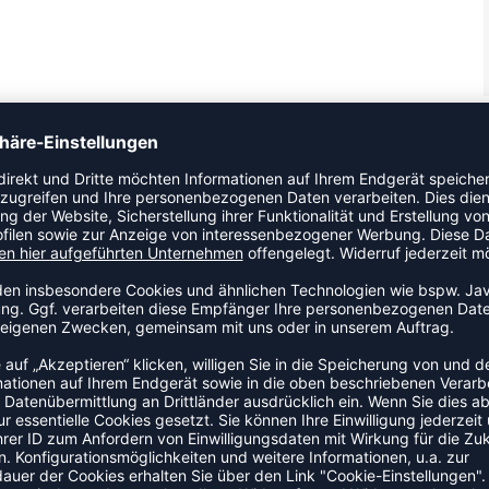
schluss und der Fersenlasche wird das Schuheanziehen so
S RECYCLED JR Sneaker sind mit ihrer leichten Aerotech EVA-
nächste Schritt: Für die Zukunft unserer Kinder und des
hergestellt. Wir merken an, dass diese Sneaker eine normale
es empfehlen wir, bei diesen Schuhen 1–1,5 cm
 du in unserer Größentabelle.
ZULETZT ANGESEHEN