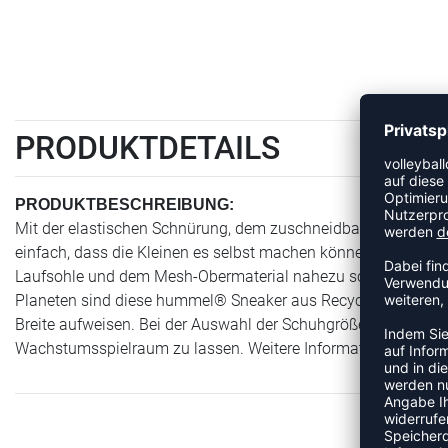
PRODUKTDETAILS
PRODUKTBESCHREIBUNG:
Mit der elastischen Schnürung, dem zuschneidbaren Klettver
einfach, dass die Kleinen es selbst machen können. Die ACTU
Laufsohle und dem Mesh-Obermaterial nahezu schwerelos. Der 
Planeten sind diese hummel® Sneaker aus Recycling-Material 
Breite aufweisen. Bei der Auswahl der Schuhgröße eines Kind
Wachstumsspielraum zu lassen. Weitere Informationen findest