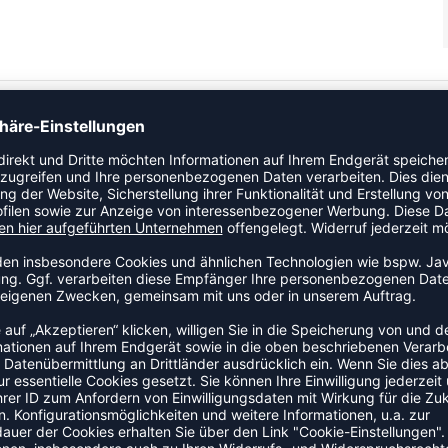
gefertigt und fungiert als eine frische, isolierende
 Wind geschützt. Dieser hummel® Windbreaker verfügt über
n Ärmel umfassen unsere charakteristischen Winkel in einem
ZULETZT ANGESEHEN