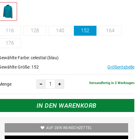
116
128
140
152
164
176
Gewählte Farbe: celestial (blau)
Gewählte Größe:
152
Größentabelle
Versandfertig in 2 Werktagen
Menge
IN DEN WARENKORB
AUF DEN WUNSCHZETTEL