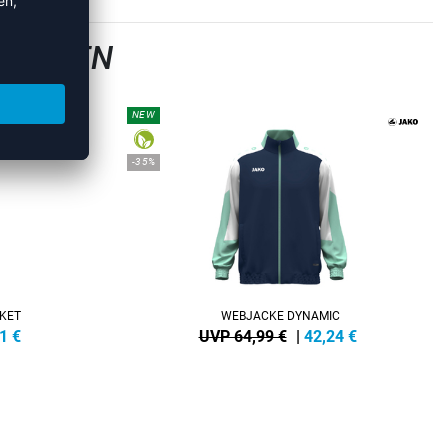
 JACKEN
NEW
-35%
KET
WEBJACKE DYNAMIC
1
€
UVP 64,99 €
|
42,24
€