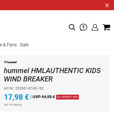
e & Fans
Sale
hummel HMLAUTHENTIC KIDS
WIND BREAKER
Art.Nr.: 205361-8745-152
17,98
€
|
UVP 44,95 €
DU SPARST 60%
inkl. 19 % MwSt.