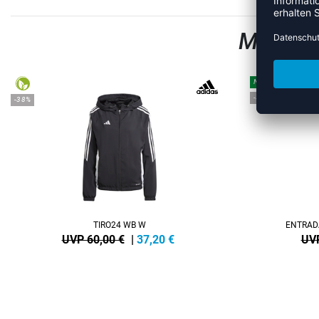
MEHR A
NEW
-35%
-38%
TIRO24 WB W
ENTRAD
UVP 60,00 €
|
37,20
€
UVP