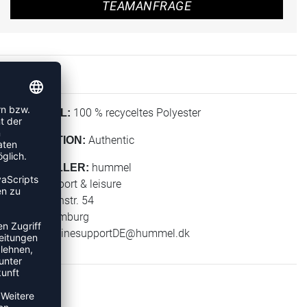
TEAMANFRAGE
100 % recyceltes Polyester
MATERIAL:
Authentic
KOLLEKTION:
hummel
HERSTELLER:
hummel sport & leisure
Leverkusenstr. 54
22761 Hamburg
E-Mail:
onlinesupportDE@hummel.dk