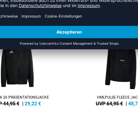
US DER KATEGORIE OUTDOOR
NEW
-25%
A 26 PRÄSENTATIONSJACKE
HMLPULSE FLEECE JAC
 44,95 €
|
29,22
€
UVP 64,95 €
|
48,7