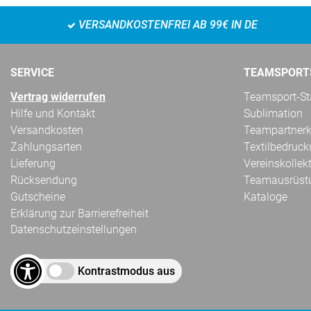
VERSANDKOSTENFREI AB 99€ IN DE
SERVICE
TEAMSPORT
Vertrag widerrufen
Teamsport-Sta
Hilfe und Kontakt
Sublimation
Versandkosten
Teampartnerk
Zahlungsarten
Textilbedruc
Lieferung
Vereinskollek
Rücksendung
Teamausrüst
Gutscheine
Kataloge
Erklärung zur Barrierefreiheit
Datenschutzeinstellungen
Kontrastmodus aus