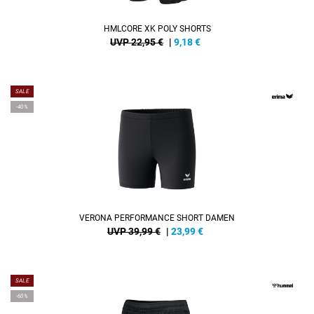
HMLCORE XK POLY SHORTS
UVP 22,95 €
|
9,18
€
SALE
-40%
VERONA PERFORMANCE SHORT DAMEN
UVP 39,99 €
|
23,99
€
SALE
-60%