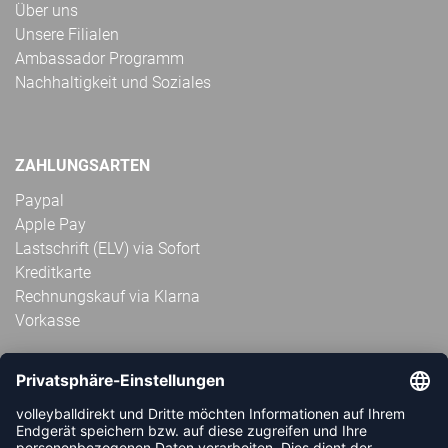
Über uns
Unsere Filialen
Ambassador Programm
Nachhaltigkeit und Soziales
ZAHLUNGSARTEN
Paypal
Apple Pay
Lastschrift (ELV) via Sofort
Kreditkarte
Rechnungskauf via Klarna
Vorkasse
ABONNIERE JETZT DEN KOSTENLOSEN
VOLLEYBALLDIREKT-NEWSLETTER UND VERPASSE KEINE
NEUIGKEIT ODER AKTION MEHR.