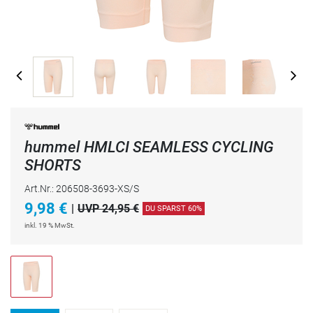
hummel HMLCI SEAMLESS CYCLING
SHORTS
Art.Nr.: 206508-3693-XS/S
9,98
€
|
UVP 24,95 €
DU SPARST 60%
inkl. 19 % MwSt.