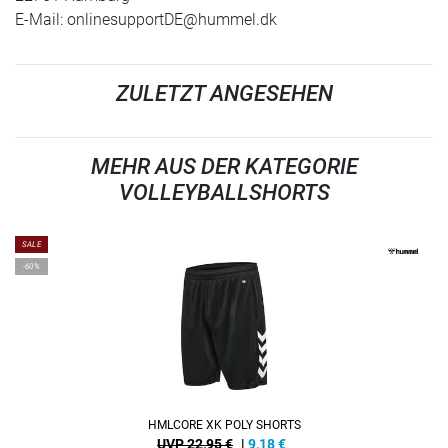
E-Mail:
onlinesupportDE@hummel.dk
ZULETZT ANGESEHEN
MEHR AUS DER KATEGORIE
VOLLEYBALLSHORTS
SALE
-60%
HMLCORE XK POLY SHORTS
UVP 22,95 €
|
9,18
€