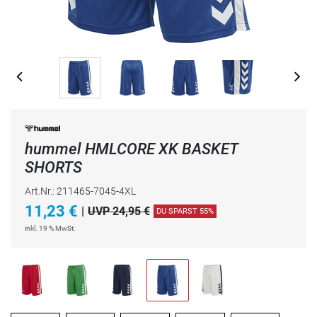
hummel HMLCORE XK BASKET
SHORTS
Art.Nr.: 211465-7045-4XL
11,23
€
|
UVP 24,95 €
DU SPARST 55%
inkl. 19 % MwSt.