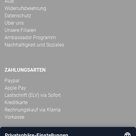
AGB
Widerrufsbelehrung
Datenschutz
Über uns
Unsere Filialen
Ambassador Programm
Nachhaltigkeit und Soziales
ZAHLUNGSARTEN
Paypal
Apple Pay
Lastschrift (ELV) via Sofort
Kreditkarte
Rechnungskauf via Klarna
Vorkasse