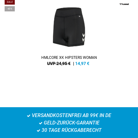
SALE
-40%
HMLCORE XK HIPSTERS WOMAN
UVP 24,95 €
|
14,97
€
VERSANDKOSTENFREI AB 99€ IN DE
GELD-ZURÜCK-GARANTIE
30 TAGE RÜCKGABERECHT