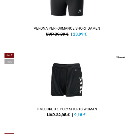
VERONA PERFORMANCE SHORT DAMEN
UVP 39,99 €
|
23,99
€
SALE
-60%
HMLCORE XK POLY SHORTS WOMAN
UVP 22,95 €
|
9,18
€