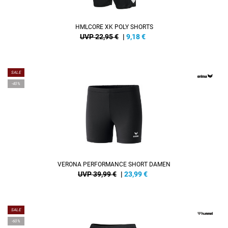
HMLCORE XK POLY SHORTS
UVP 22,95 €
|
9,18
€
SALE
-40%
VERONA PERFORMANCE SHORT DAMEN
UVP 39,99 €
|
23,99
€
SALE
-60%