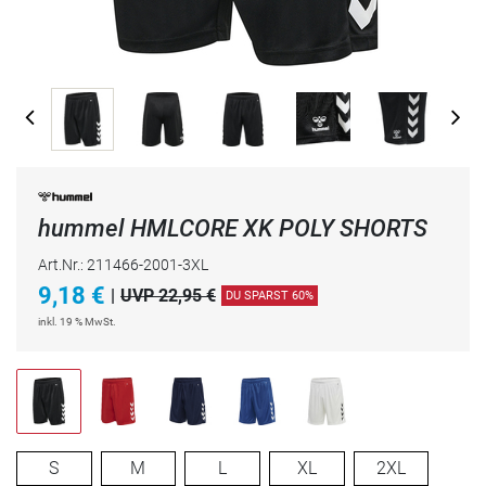
hummel HMLCORE XK POLY SHORTS
Art.Nr.: 211466-2001-3XL
9,18
€
|
UVP 22,95 €
DU SPARST 60%
inkl. 19 % MwSt.
S
M
L
XL
2XL