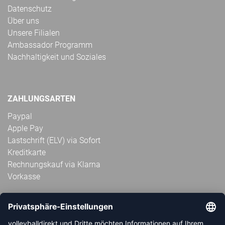
Datenschutz
Über uns
Unsere Filialen
Ambassador Programm
Nachhaltigkeit und Soziales
ZAHLUNGSARTEN
Paypal
Apple Pay
Lastschrift (ELV) via Sofort
Kreditkarte
Rechnungskauf via Klarna
Vorkasse
ABONNIERE JETZT DEN KOSTENLOSEN
VOLLEYBALLDIREKT-NEWSLETTER UND VERPASSE KEINE