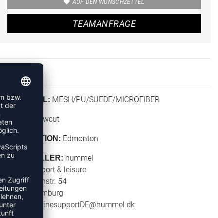
AUF DEN WUNSCHZETTEL
TEAMANFRAGE
MESH/PU/SUEDE/MICROFIBER
MATERIAL:
Lowcut
HÖHE:
Edmonton
KOLLEKTION:
hummel
HERSTELLER:
hummel sport & leisure
Leverkusenstr. 54
22761 Hamburg
E-Mail:
onlinesupportDE@hummel.dk