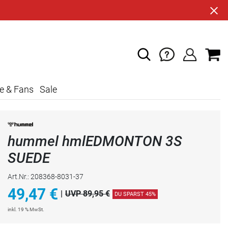
e & Fans
Sale
hummel hmlEDMONTON 3S
SUEDE
Art.Nr.: 208368-8031-37
49,47
€
|
UVP 89,95 €
DU SPARST 45%
inkl. 19 % MwSt.