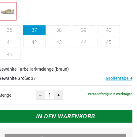
36
37
38
39
40
41
42
43
44
45
46
Gewählte Farbe: larkmelange (braun)
Gewählte Größe:
37
Größentabelle
Versandfertig in 2 Werktagen
Menge
IN DEN WARENKORB