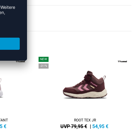
KER
NEW
-31%
FANT
ROOT TEX JR
5
€
UVP 79,95 €
|
54,95
€