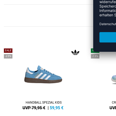
ME
SALE
NEW
-25%
-15%
HANDBALL SPEZIAL KIDS
CR
UVP 79,95 €
|
59,95
€
UVP