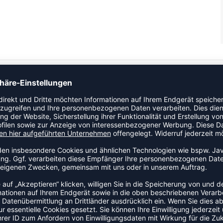
artiger Hybrid, der die klassische EDMONTON-Silhouette mit
 mit AEROTECH-Technologie aktualisiert wurde.
rnde Passform.
 für eine Retro-Tech-Optik, die wichtig ist.