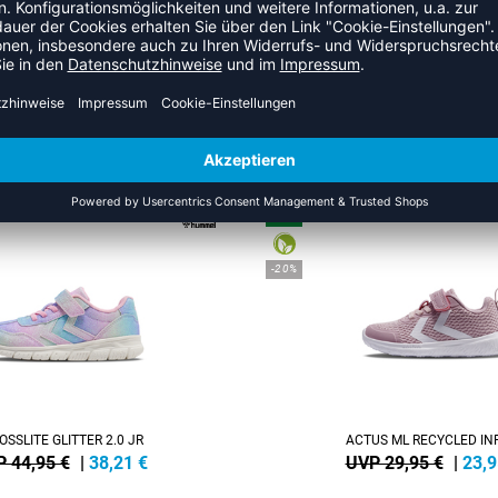
ZULETZT ANGESEHEN
HR AUS DER KATEGORIE SNEA
NEW
-20%
OSSLITE GLITTER 2.0 JR
ACTUS ML RECYCLED IN
 44,95 €
|
38,21
€
UVP 29,95 €
|
23,9