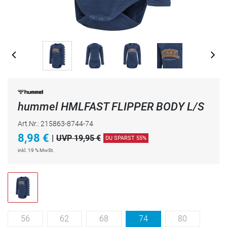
hummel HMLFAST FLIPPER BODY L/S
Art.Nr.: 215863-8744-74
8,98
€
|
UVP 19,95 €
DU SPARST 55%
inkl. 19 % MwSt.
56
62
68
74
80