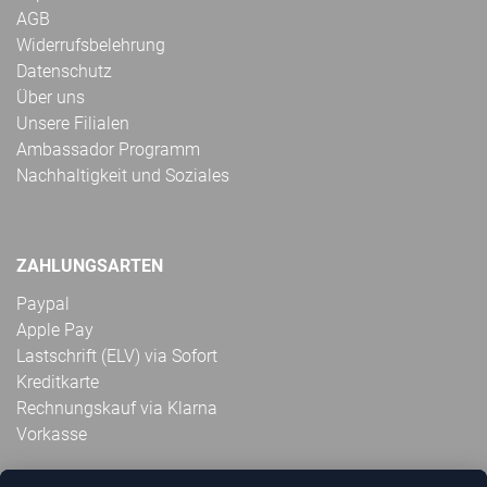
AGB
Widerrufsbelehrung
Datenschutz
Über uns
Unsere Filialen
Ambassador Programm
Nachhaltigkeit und Soziales
ZAHLUNGSARTEN
Paypal
Apple Pay
Lastschrift (ELV) via Sofort
Kreditkarte
Rechnungskauf via Klarna
Vorkasse