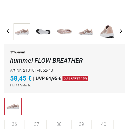
hummel FLOW BREATHER
Art.Nr.: 213101-4852-43
58,45
€
|
UVP 64,95 €
DU SPARST 10%
inkl. 19 % MwSt.
36
37
38
39
40