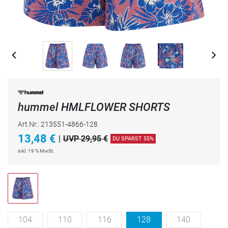
hummel HMLFLOWER SHORTS
Art.Nr.: 213551-4866-128
13,48
€
|
UVP 29,95 €
DU SPARST 55%
inkl. 19 % MwSt.
104
110
116
128
140