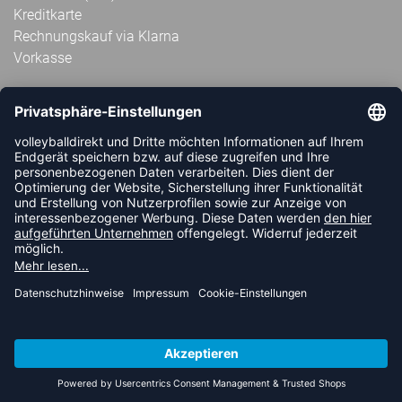
Kreditkarte
Rechnungskauf via Klarna
Vorkasse
ABONNIERE JETZT DEN KOSTENLOSEN
VOLLEYBALLDIREKT-NEWSLETTER UND VERPASSE KEINE
NEUIGKEIT ODER AKTION MEHR.
JETZT ANMELDEN
FOLLOW US
© 2026 Ballsportdirekt.de GmbH und Co. KG