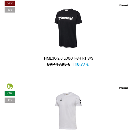
SALE
-40%
HMLGO 2.0 LOGO T-SHIRT S/S
UVP 17,95 €
|
10,77
€
NEW
-40%