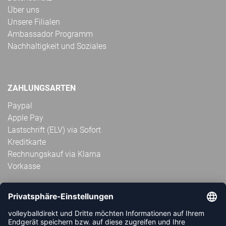
Über uns
Unsere Filialen
Ambassador Programm
Nachhaltigkeit und Soziales
ZAHLUNGSARTEN
Paypal
Apple Pay
Lastschrift (ELV) via Sofort
Kreditkarte
Rechnungskauf via Klarna
Vorkasse
ABONNIERE JETZT DEN KOSTENLOSEN
VOLLEYBALLDIREKT-NEWSLETTER UND VERPASSE KEINE
NEUIGKEIT ODER AKTION MEHR.