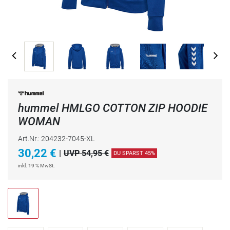
hummel HMLGO COTTON ZIP HOODIE
WOMAN
Art.Nr.: 204232-7045-XL
30,22
€
|
UVP 54,95 €
DU SPARST 45%
inkl. 19 % MwSt.