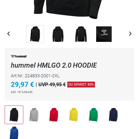
hummel HMLGO 2.0 HOODIE
Art.Nr.: 224833-2001-2XL
29,97
€
|
UVP 49,95 €
DU SPARST 40%
inkl. 19 % MwSt.