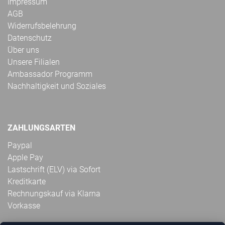
Impressum
AGB
Widerrufsbelehrung
Datenschutz
Über uns
Unsere Filialen
Ambassador Programm
Nachhaltigkeit und Soziales
ZAHLUNGSARTEN
Paypal
Apple Pay
Lastschrift (ELV) via Sofort
Kreditkarte
Rechnungskauf via Klarna
Vorkasse