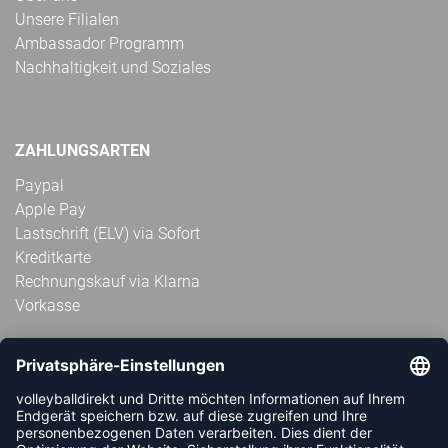
Unsere Filialen
Ambassador Programm
Nachhaltigkeit und Soziales
ZAHLUNGSARTEN
Paypal
Apple Pay
Lastschrift (ELV) via Sofort
Kreditkarte
Rechnungskauf via Klarna
Vorkasse
ABONNIERE JETZT DEN KOSTENLOSEN
VOLLEYBALLDIREKT-NEWSLETTER UND VERPASSE KEINE
NEUIGKEIT ODER AKTION MEHR.