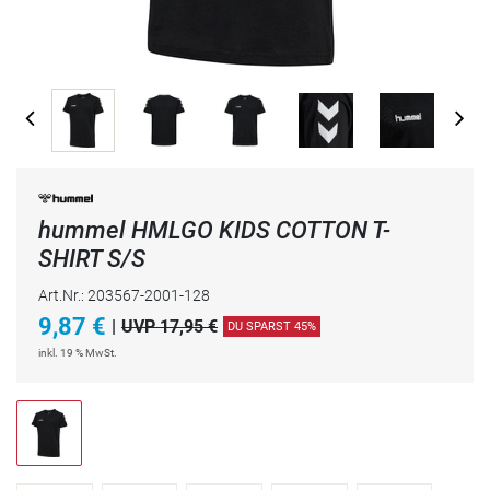
hummel HMLGO KIDS COTTON T-
SHIRT S/S
Art.Nr.: 203567-2001-128
9,87
€
|
UVP 17,95 €
DU SPARST 45%
inkl. 19 % MwSt.