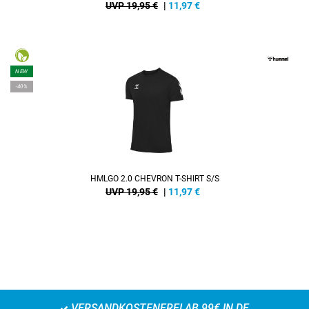
UVP 19,95 €
|
11,97
€
NEW
-40%
HMLGO 2.0 CHEVRON T-SHIRT S/S
UVP 19,95 €
|
11,97
€
VERSANDKOSTENFREI AB 99€ IN DE