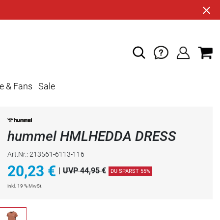
e & Fans
Sale
hummel HMLHEDDA DRESS
Art.Nr.: 213561-6113-116
20,23
€
|
UVP 44,95 €
DU SPARST 55%
inkl. 19 % MwSt.