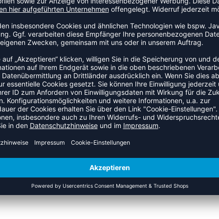
fort die Natur zu erkunden. Dieses hummel® Kleid aus Bio-
was bedeutet, dass es frei von schädlichen, giftigen oder
 Bund mit Zugschnur, damit die Passform eng anliegt, sowie
 Logostickerei rundet das Modell ab.
ZULETZT ANGESEHEN