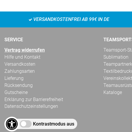
VERSANDKOSTENFREI AB 99€ IN DE
SERVICE
TEAMSPORT
Vertrag widerrufen
Teamsport-Sta
Hilfe und Kontakt
Sublimation
Versandkosten
Teampartnerk
Zahlungsarten
Textilbedruc
Lieferung
Vereinskollek
Rücksendung
Teamausrüst
Gutscheine
Kataloge
Erklärung zur Barrierefreiheit
Datenschutzeinstellungen
Kontrastmodus aus