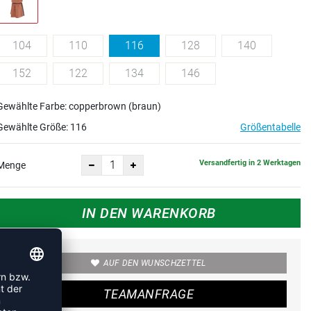
104
110
116
128
140
152
122
134
146
Gewählte Farbe: copperbrown (braun)
Gewählte Größe:
116
Größentabelle
Versandfertig in 2 Werktagen
Menge
IN DEN WARENKORB
AUF DEN WUNSCHZETTEL
TEAMANFRAGE