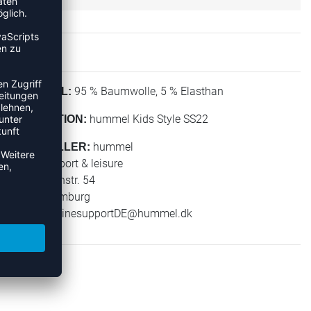
95 % Baumwolle, 5 % Elasthan
MATERIAL:
hummel Kids Style SS22
KOLLEKTION:
hummel
HERSTELLER:
hummel sport & leisure
Leverkusenstr. 54
22761 Hamburg
E-Mail:
onlinesupportDE@hummel.dk