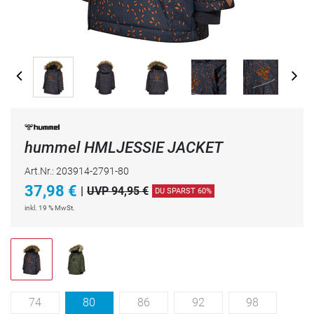
hummel HMLJESSIE JACKET
Art.Nr.: 203914-2791-80
37,98
€
|
UVP 94,95 €
DU SPARST 60%
inkl. 19 % MwSt.
74
80
86
92
98