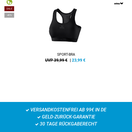
SALE
-40%
SPORT-BRA
UVP 39,99 €
|
23,99
€
VERSANDKOSTENFREI AB 99€ IN DE
GELD-ZURÜCK-GARANTIE
30 TAGE RÜCKGABERECHT