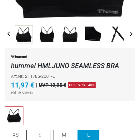
hummel HMLJUNO SEAMLESS BRA
Art.Nr.: 211785-2001-L
11,97
€
|
UVP 19,95 €
DU SPARST 40%
inkl. 19 % MwSt.
XS
S
M
L