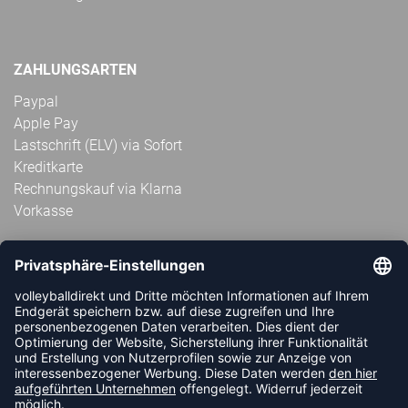
ZAHLUNGSARTEN
Paypal
Apple Pay
Lastschrift (ELV) via Sofort
Kreditkarte
Rechnungskauf via Klarna
Vorkasse
ABONNIERE JETZT DEN KOSTENLOSEN
VOLLEYBALLDIREKT-NEWSLETTER UND VERPASSE KEINE
NEUIGKEIT ODER AKTION MEHR.
JETZT ANMELDEN