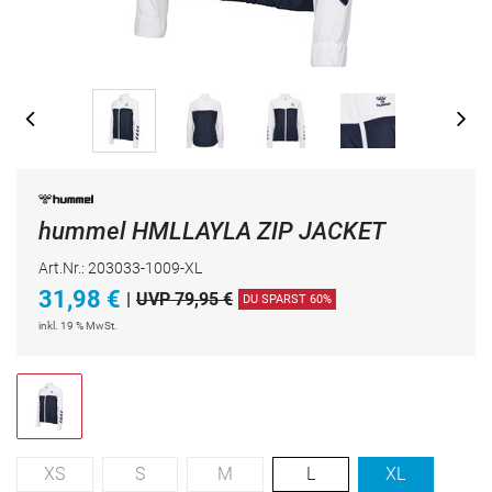
hummel HMLLAYLA ZIP JACKET
Art.Nr.: 203033-1009-XL
31,98
€
|
UVP 79,95 €
DU SPARST 60%
inkl. 19 % MwSt.
XS
S
M
L
XL