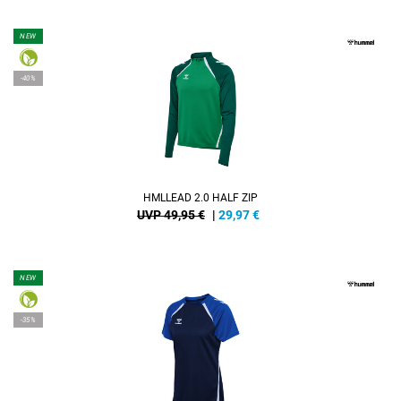
NEW
-40%
HMLLEAD 2.0 HALF ZIP
UVP 49,95 €
|
29,97
€
NEW
-35%