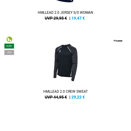
HMLLEAD 2.0 JERSEY S/S WOMAN
UVP 29,95 €
|
19,47
€
NEW
-35%
HMLLEAD 2.0 CREW SWEAT
UVP 44,95 €
|
29,22
€