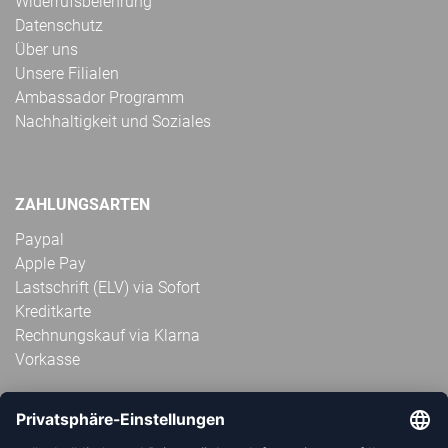
Widerrufsbelehrung
Datenschutz
Über uns
Unsere Filialen
Ambassador Programm
Nachhaltigkeit und Soziales
ZAHLUNGSARTEN
Paypal
Apple Pay
Lastschrift (ELV) via Sofort
Kreditkarte
Rechnungskauf via Klarna
Vorkasse
ABONNIERE JETZT DEN KOSTENLOSEN