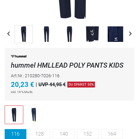
hummel HMLLEAD POLY PANTS KIDS
Art.Nr.: 210280-7026-116
20,23
€
|
UVP 44,95 €
DU SPARST 55%
inkl. 19 % MwSt.
116
128
140
152
164