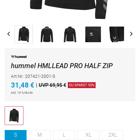
hummel HMLLEAD PRO HALF ZIP
Art.Nr.: 207421-2001-S
31,48
€
|
UVP 69,95 €
DU SPARST 55%
inkl. 19 % MwSt.
S
M
L
XL
2XL