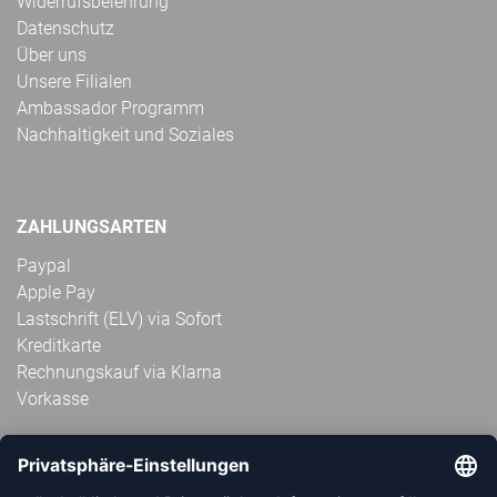
Widerrufsbelehrung
Datenschutz
Über uns
Unsere Filialen
Ambassador Programm
Nachhaltigkeit und Soziales
ZAHLUNGSARTEN
Paypal
Apple Pay
Lastschrift (ELV) via Sofort
Kreditkarte
Rechnungskauf via Klarna
Vorkasse
ABONNIERE JETZT DEN KOSTENLOSEN