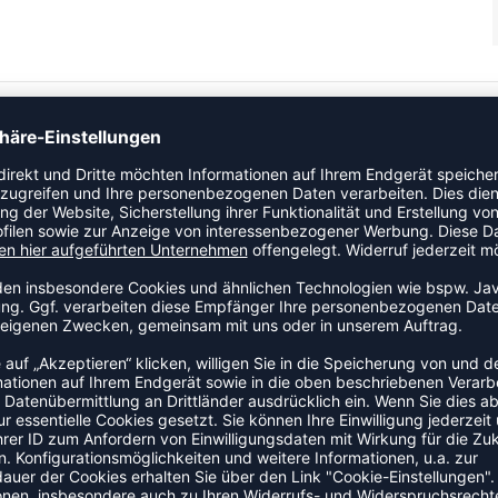
sserabweisenden WP3000-Schutz. Das Polyestergewebe
Wind und Regen während des Trainings und des täglichen
chlussfront mit Reißverschlussschutz, einen Stehkragen
ZULETZT ANGESEHEN