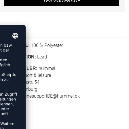
TEAMANFRAGE
100 % Polyester
MATERIAL:
Lead
KOLLEKTION:
hummel
HERSTELLER:
hummel sport & leisure
Leverkusenstr. 54
22761 Hamburg
E-Mail:
onlinesupportDE@hummel.dk