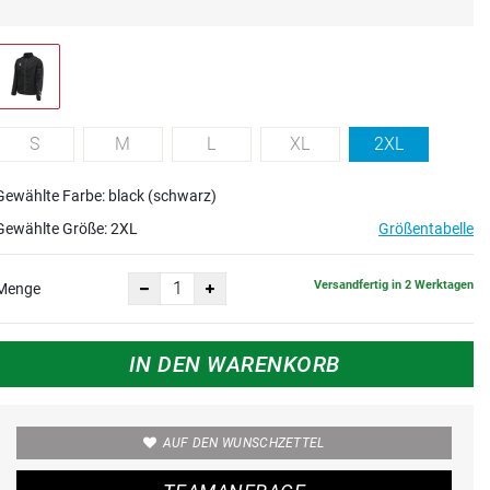
S
M
L
XL
2XL
Gewählte Farbe: black (schwarz)
Gewählte Größe:
2XL
Größentabelle
Versandfertig in 2 Werktagen
Menge
IN DEN WARENKORB
AUF DEN WUNSCHZETTEL