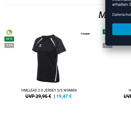
MEHR A
NEW
NEW
-35%
-40%
HMLLEAD 2.0 JERSEY S/S WOMAN
H
UVP 29,95 €
|
19,47
€
UVP