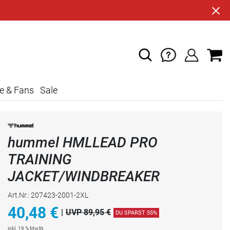
e & Fans
Sale
hummel HMLLEAD PRO
TRAINING
JACKET/WINDBREAKER
Art.Nr.: 207423-2001-2XL
40,48
€
|
UVP 89,95 €
DU SPARST 55%
inkl. 19 % MwSt.