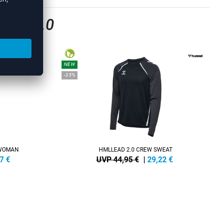
EAD 2.0
NEW
-35%
 WOMAN
HMLLEAD 2.0 CREW SWEAT
7
€
UVP 44,95 €
|
29,22
€