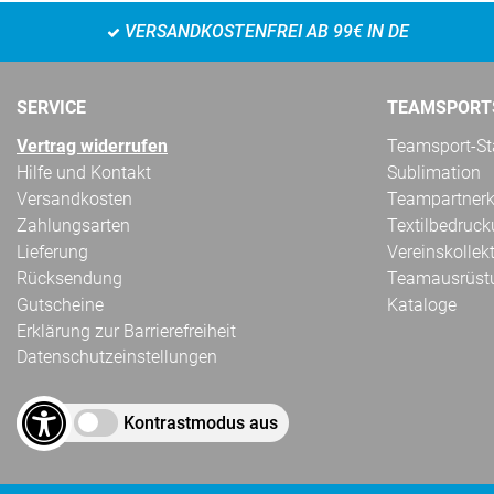
VERSANDKOSTENFREI AB 99€ IN DE
SERVICE
TEAMSPORT
Vertrag widerrufen
Teamsport-Sta
Hilfe und Kontakt
Sublimation
Versandkosten
Teampartnerk
Zahlungsarten
Textilbedruc
Lieferung
Vereinskollek
Rücksendung
Teamausrüst
Gutscheine
Kataloge
Erklärung zur Barrierefreiheit
Datenschutzeinstellungen
Kontrastmodus aus