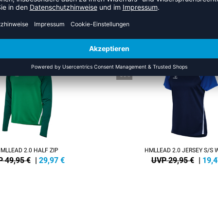
US DER KATEGORIE HUMMEL L
NEW
-35%
MLLEAD 2.0 HALF ZIP
HMLLEAD 2.0 JERSEY S/S
 49,95 €
|
29,97
€
UVP 29,95 €
|
19,4