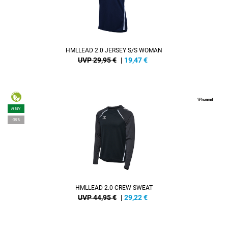
HMLLEAD 2.0 JERSEY S/S WOMAN
UVP 29,95 €
|
19,47
€
NEW
-35%
HMLLEAD 2.0 CREW SWEAT
UVP 44,95 €
|
29,22
€