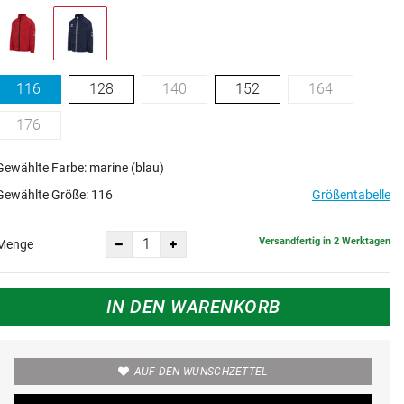
116
128
140
152
164
176
Gewählte Farbe: marine (blau)
Gewählte Größe:
116
Größentabelle
Versandfertig in 2 Werktagen
Menge
IN DEN WARENKORB
AUF DEN WUNSCHZETTEL