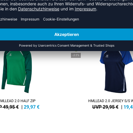
US DER KATEGORIE HUMMEL L
NEW
-35%
MLLEAD 2.0 HALF ZIP
HMLLEAD 2.0 JERSEY S/S
 49,95 €
|
29,97
€
UVP 29,95 €
|
19,4