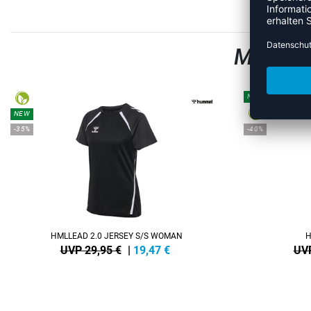
MEHR A
NEW
NEW
-35%
-40%
HMLLEAD 2.0 JERSEY S/S WOMAN
H
UVP 29,95 €
|
19,47
€
UVP