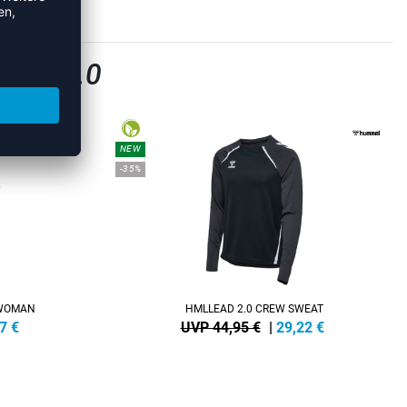
EAD 2.0
NEW
-35%
 WOMAN
HMLLEAD 2.0 CREW SWEAT
7
€
UVP 44,95 €
|
29,22
€