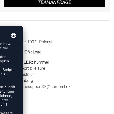
TEAMANFRAGE
100 % Polyester
MATERIAL:
Lead
KOLLEKTION:
hummel
HERSTELLER:
hummel sport & leisure
Leverkusenstr. 54
22761 Hamburg
E-Mail:
onlinesupportDE@hummel.dk