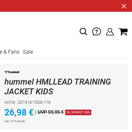
e & Fans
Sale
hummel HMLLEAD TRAINING
JACKET KIDS
Art.Nr.: 207416-7026-116
26,98
€
|
UVP 59,95 €
DU SPARST 55%
inkl. 19 % MwSt.