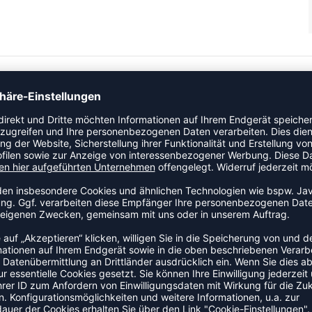
 JACKET bist du zu jeder Zeit richtig gekleidet und kannst
 Technologie sorgt dabei jederzeit für eine angenehme
ZULETZT ANGESEHEN