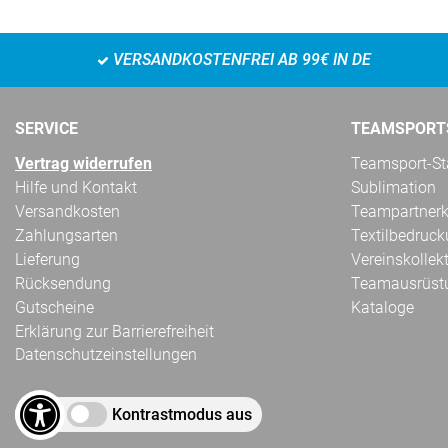
VERSANDKOSTENFREI AB 99€ IN DE
SERVICE
TEAMSPORT
Vertrag widerrufen
Teamsport-Sta
Hilfe und Kontakt
Sublimation
Versandkosten
Teampartnerk
Zahlungsarten
Textilbedruc
Lieferung
Vereinskollek
Rücksendung
Teamausrüst
Gutscheine
Kataloge
Erklärung zur Barrierefreiheit
Datenschutzeinstellungen
Kontrastmodus aus