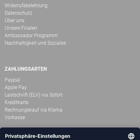
Widerrufsbelehrung
Datenschutz
Über uns
Unsere Filialen
Ambassador Programm
Nachhaltigkeit und Soziales
ZAHLUNGSARTEN
Paypal
Apple Pay
Lastschrift (ELV) via Sofort
Kreditkarte
Rechnungskauf via Klarna
Vorkasse
ABONNIERE JETZT DEN KOSTENLOSEN