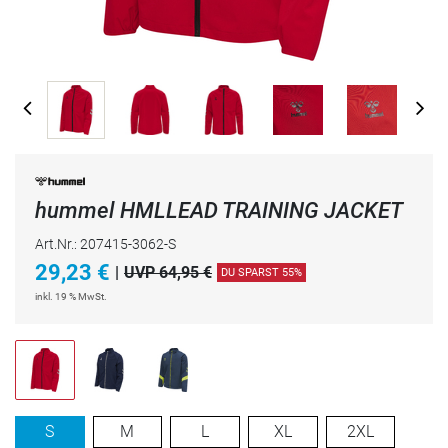
hummel HMLLEAD TRAINING JACKET
Art.Nr.: 207415-3062-S
29,23
€
|
UVP 64,95 €
DU SPARST 55%
inkl. 19 % MwSt.
S
M
L
XL
2XL