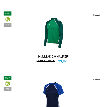
NEW
-40%
HMLLEAD 2.0 HALF ZIP
UVP 49,95 €
|
29,97
€
NEW
-35%