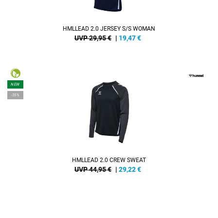
HMLLEAD 2.0 JERSEY S/S WOMAN
UVP 29,95 €
|
19,47
€
NEW
-35%
HMLLEAD 2.0 CREW SWEAT
UVP 44,95 €
|
29,22
€