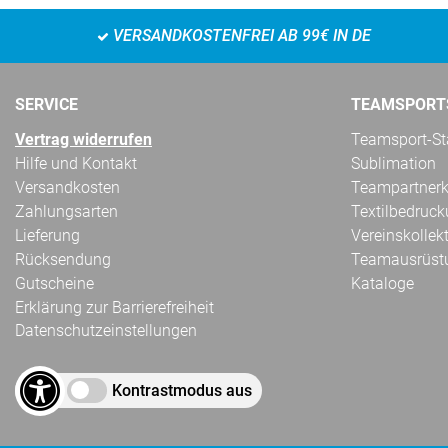
VERSANDKOSTENFREI AB 99€ IN DE
SERVICE
TEAMSPORT
Vertrag widerrufen
Teamsport-Sta
Hilfe und Kontakt
Sublimation
Versandkosten
Teampartnerk
Zahlungsarten
Textilbedruc
Lieferung
Vereinskollek
Rücksendung
Teamausrüst
Gutscheine
Kataloge
Erklärung zur Barrierefreiheit
Datenschutzeinstellungen
Kontrastmodus aus