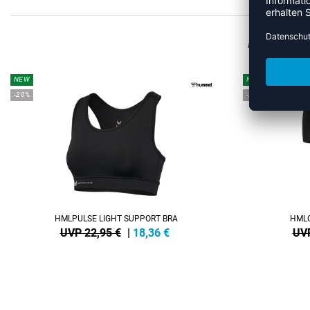
MEHR
NEW
NEW
-20%
-20%
HMLPULSE LIGHT SUPPORT BRA
HMLC
UVP 22,95 €
|
18,36
€
UVP