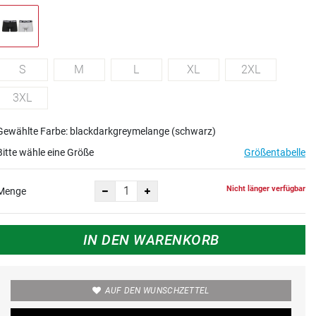
S
M
L
XL
2XL
3XL
Gewählte Farbe: blackdarkgreymelange (schwarz)
Bitte wähle eine Größe
Größentabelle
Nicht länger verfügbar
Menge
IN DEN WARENKORB
AUF DEN WUNSCHZETTEL