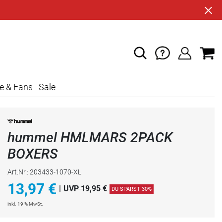
e & Fans
Sale
hummel HMLMARS 2PACK
BOXERS
Art.Nr.: 203433-1070-XL
13,97
€
|
UVP 19,95 €
DU SPARST 30%
inkl. 19 % MwSt.