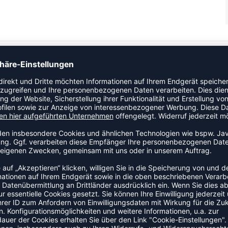
 und ordentlich zusammen und beinhalten weichen Jersey-
ille mit dem hummel®-Branding
ZULETZT ANGESEHEN