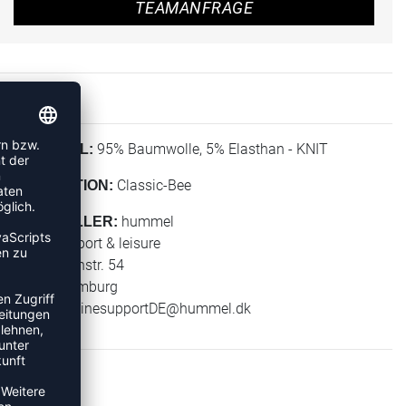
TEAMANFRAGE
95% Baumwolle, 5% Elasthan - KNIT
MATERIAL:
Classic-Bee
KOLLEKTION:
hummel
HERSTELLER:
hummel sport & leisure
Leverkusenstr. 54
22761 Hamburg
E-Mail:
onlinesupportDE@hummel.dk