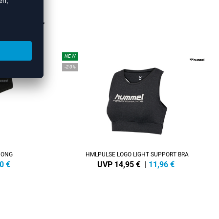
ÄSCHE
NEW
-20%
HONG
HMLPULSE LOGO LIGHT SUPPORT BRA
0
€
UVP 14,95 €
|
11,96
€