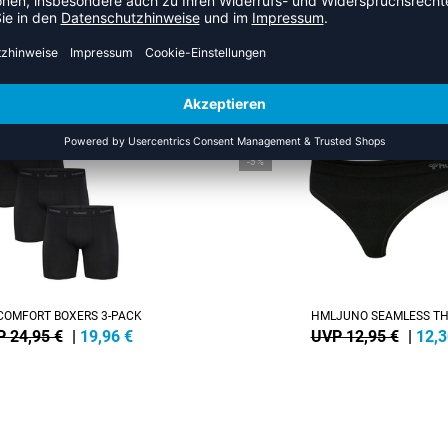
 AUS DER KATEGORIE UNTERW
SALE
-5%
OMFORT BOXERS 3-PACK
HMLJUNO SEAMLESS T
 24,95 €
|
19,96
€
UVP 12,95 €
|
12,3