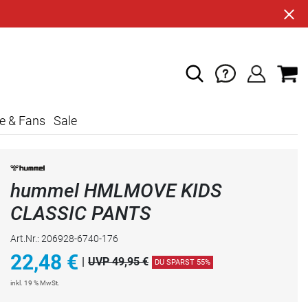
e & Fans
Sale
hummel HMLMOVE KIDS
CLASSIC PANTS
Art.Nr.: 206928-6740-176
22,48
€
|
UVP 49,95 €
DU SPARST 55%
inkl. 19 % MwSt.