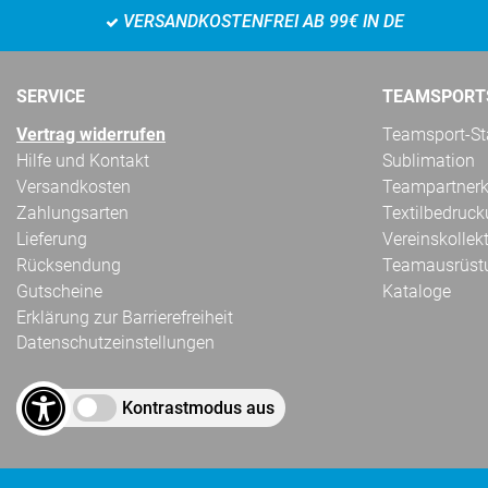
VERSANDKOSTENFREI AB 99€ IN DE
SERVICE
TEAMSPORT
Vertrag widerrufen
Teamsport-Sta
Hilfe und Kontakt
Sublimation
Versandkosten
Teampartnerk
Zahlungsarten
Textilbedruc
Lieferung
Vereinskollek
Rücksendung
Teamausrüst
Gutscheine
Kataloge
Erklärung zur Barrierefreiheit
Datenschutzeinstellungen
Kontrastmodus aus