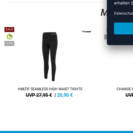
MEHR A
SALE
-38%
-25%
HMLTIF SEAMLESS HIGH WAIST TIGHTS
CHANGE 
UVP 27,95 €
|
20,90
€
UVP