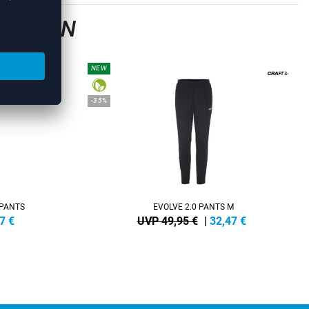
GSHOSEN
NEW
-35%
 PANTS
EVOLVE 2.0 PANTS M
7
€
UVP 49,95 €
|
32,47
€