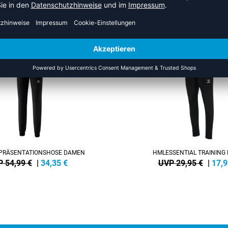
US DER KATEGORIE TRAININ
SALE
-40%
PRÄSENTATIONSHOSE DAMEN
HMLESSENTIAL TRAINING
 54,99 €
|
34,35
€
UVP 29,95 €
|
17,9