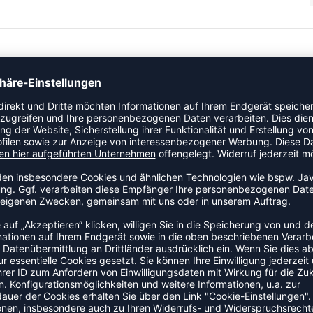
eystrick gefertigt und hat einen gerippten Bund sowie
r charakteristisches Winkelband befindet sich an der
fügt über zwei Reißverschlusstaschen an den Seiten, sodass
en Ort aufbewahren kannst.
ZULETZT ANGESEHEN