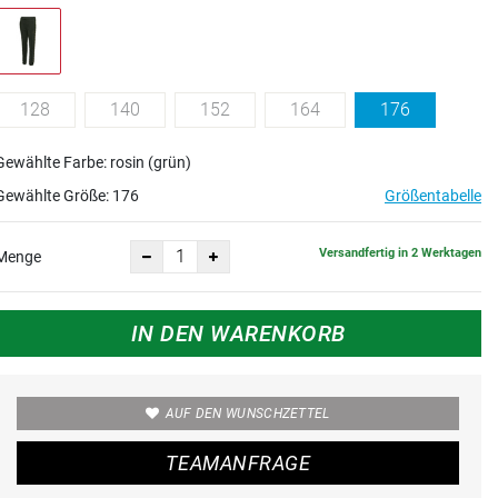
128
140
152
164
176
Gewählte Farbe: rosin (grün)
Gewählte Größe:
176
Größentabelle
Versandfertig in 2 Werktagen
Menge
IN DEN WARENKORB
AUF DEN WUNSCHZETTEL
TEAMANFRAGE