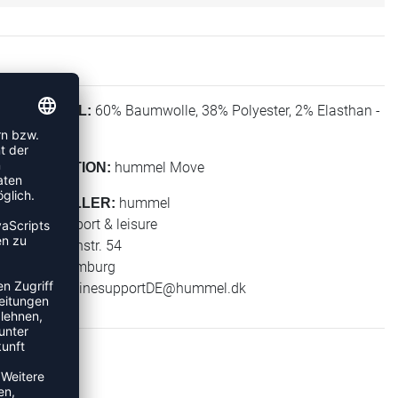
60% Baumwolle, 38% Polyester, 2% Elasthan -
MATERIAL:
KNIT
hummel Move
KOLLEKTION:
hummel
HERSTELLER:
hummel sport & leisure
Leverkusenstr. 54
22761 Hamburg
E-Mail:
onlinesupportDE@hummel.dk