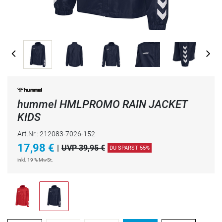
hummel HMLPROMO RAIN JACKET
KIDS
Art.Nr.: 212083-7026-152
17,98
€
|
UVP 39,95 €
DU SPARST 55%
inkl. 19 % MwSt.