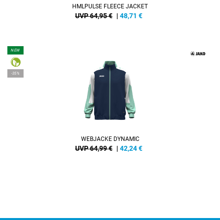
HMLPULSE FLEECE JACKET
UVP 64,95 €
|
48,71
€
NEW
-35%
WEBJACKE DYNAMIC
UVP 64,99 €
|
42,24
€