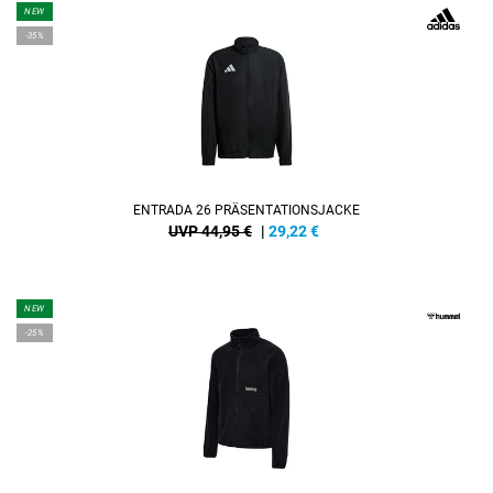
NEW
-35%
ENTRADA 26 PRÄSENTATIONSJACKE
UVP 44,95 €
|
29,22
€
NEW
-25%