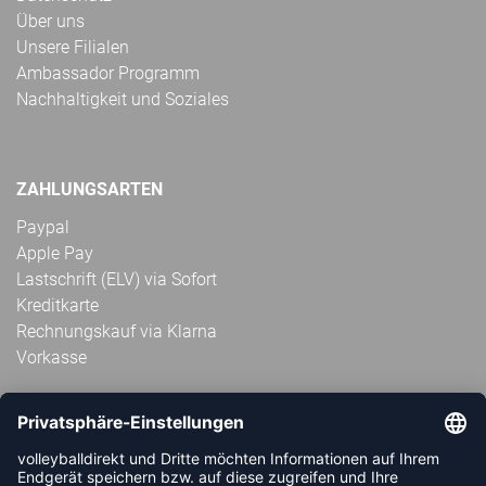
Über uns
Unsere Filialen
Ambassador Programm
Nachhaltigkeit und Soziales
ZAHLUNGSARTEN
Paypal
Apple Pay
Lastschrift (ELV) via Sofort
Kreditkarte
Rechnungskauf via Klarna
Vorkasse
ABONNIERE JETZT DEN KOSTENLOSEN
VOLLEYBALLDIREKT-NEWSLETTER UND VERPASSE KEINE
NEUIGKEIT ODER AKTION MEHR.