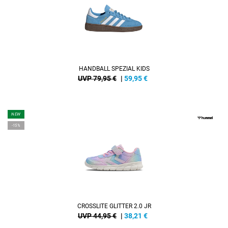
HANDBALL SPEZIAL KIDS
UVP 79,95 €
|
59,95
€
NEW
-15%
CROSSLITE GLITTER 2.0 JR
UVP 44,95 €
|
38,21
€