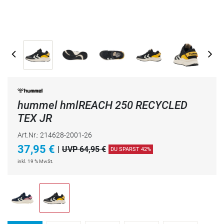
hummel hmlREACH 250 RECYCLED
TEX JR
Art.Nr.: 214628-2001-26
37,95
€
|
UVP 64,95 €
DU SPARST 42%
inkl. 19 % MwSt.