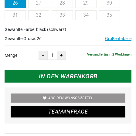
26
27
28
29
30
31
32
33
34
35
Gewählte Farbe: black (schwarz)
Gewählte Größe:
26
Größentabelle
Versandfertig in 2 Werktagen
Menge
IN DEN WARENKORB
AUF DEN WUNSCHZETTEL
TEAMANFRAGE