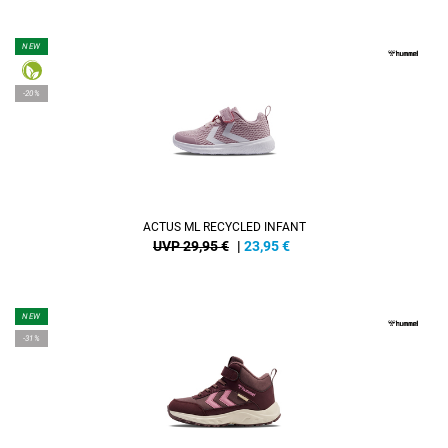
NEW
-20%
ACTUS ML RECYCLED INFANT
UVP 29,95 €
|
23,95
€
NEW
-31%