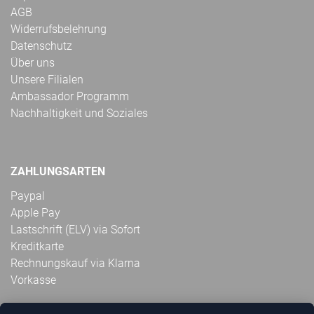
AGB
Widerrufsbelehrung
Datenschutz
Über uns
Unsere Filialen
Ambassador Programm
Nachhaltigkeit und Soziales
ZAHLUNGSARTEN
Paypal
Apple Pay
Lastschrift (ELV) via Sofort
Kreditkarte
Rechnungskauf via Klarna
Vorkasse