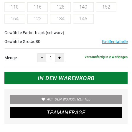
110
116
128
140
152
164
122
134
146
Gewählte Farbe: black (schwarz)
Gewählte Größe:
80
Größentabelle
Versandfertig in 2 Werktagen
Menge
IN DEN WARENKORB
AUF DEN WUNSCHZETTEL
TEAMANFRAGE