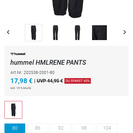
hummel HMLRENE PANTS
Art.Nr.: 202538-2001-80
17,98
€
|
UVP 44,95 €
DU SPARST 60%
inkl. 19 % MwSt.
80
86
92
98
104