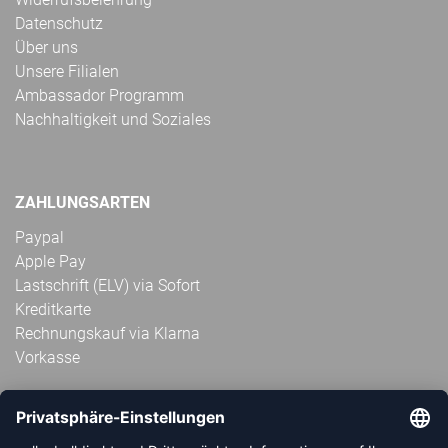
Datenschutz
Über uns
Unsere Filialen
Ambassador Programm
Nachhaltigkeit und Soziales
ZAHLUNGSARTEN
Paypal
Apple Pay
Lastschrift (ELV) via Sofort
Kreditkarte
Rechnungskauf via Klarna
Vorkasse
ABONNIERE JETZT DEN KOSTENLOSEN