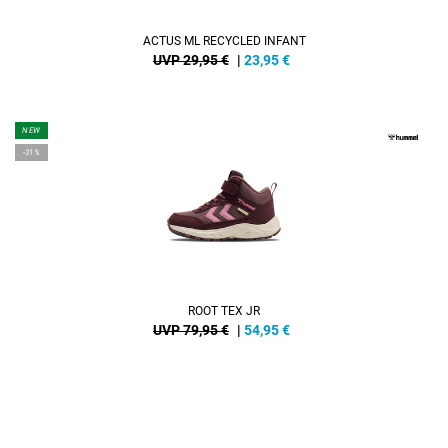
ACTUS ML RECYCLED INFANT
UVP 29,95 €
|
23,95
€
NEW
-31%
ROOT TEX JR
UVP 79,95 €
|
54,95
€