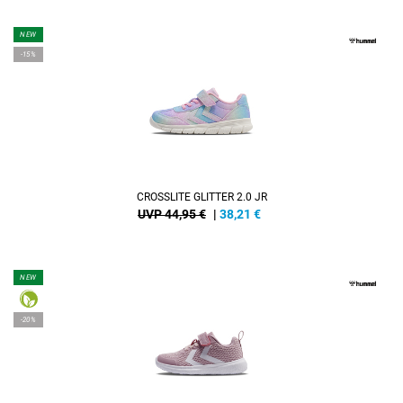
NEW
-15%
CROSSLITE GLITTER 2.0 JR
UVP 44,95 €
|
38,21
€
NEW
-20%