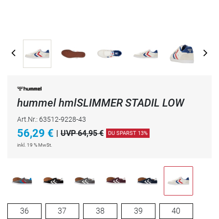
hummel hmlSLIMMER STADIL LOW
Art.Nr.: 63512-9228-43
56,29
€
|
UVP 64,95 €
DU SPARST 13%
inkl. 19 % MwSt.
36
37
38
39
40