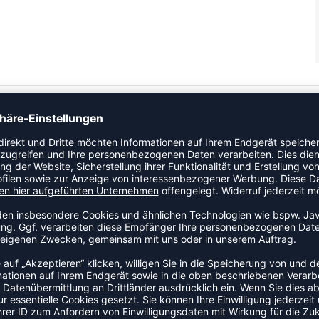
 farbenfrohes Muster. Dieser hummel® Sneaker folgt der
ng am Knöchel. Bei diesem Modell ist die Knöchelpolsterung
ial dieses Sneakers besteht aus hochwertigem Leder und