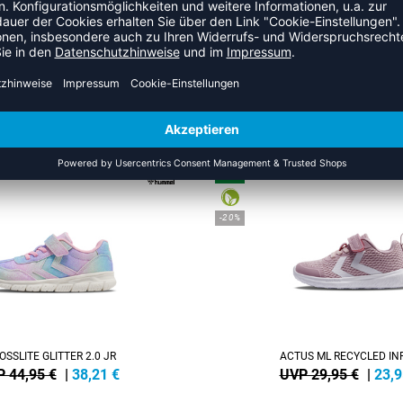
ZULETZT ANGESEHEN
HR AUS DER KATEGORIE SNEA
NEW
-20%
OSSLITE GLITTER 2.0 JR
ACTUS ML RECYCLED IN
 44,95 €
|
38,21
€
UVP 29,95 €
|
23,9