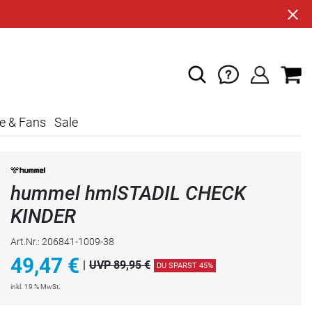
e & Fans
Sale
hummel hmlSTADIL CHECK
KINDER
Art.Nr.: 206841-1009-38
49,47
€
|
UVP 89,95 €
DU SPARST 45%
inkl. 19 % MwSt.