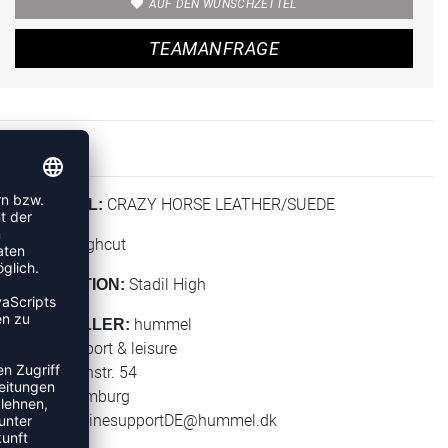
AUF DEN WUNSCHZETTEL
TEAMANFRAGE
CRAZY HORSE LEATHER/SUEDE
MATERIAL:
Highcut
HÖHE:
Stadil High
KOLLEKTION:
hummel
HERSTELLER:
hummel sport & leisure
Leverkusenstr. 54
22761 Hamburg
E-Mail:
onlinesupportDE@hummel.dk