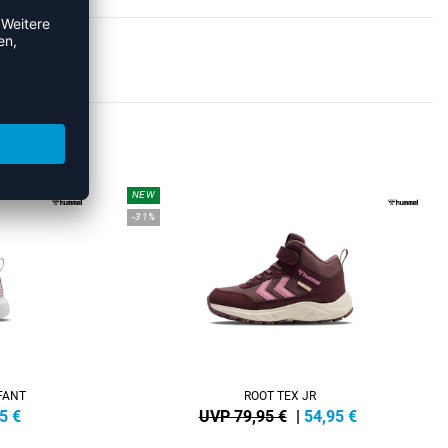
KER
NEW
-31%
FANT
ROOT TEX JR
5
€
UVP 79,95 €
|
54,95
€