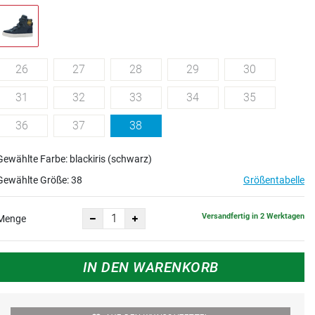
26
27
28
29
30
31
32
33
34
35
36
37
38
Gewählte Farbe: blackiris (schwarz)
Gewählte Größe:
38
Größentabelle
Versandfertig in 2 Werktagen
Menge
IN DEN WARENKORB