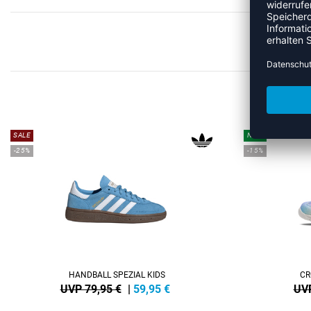
ME
SALE
NEW
-25%
-15%
HANDBALL SPEZIAL KIDS
CR
UVP 79,95 €
|
59,95
€
UVP