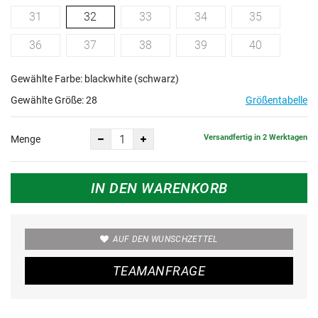
31
32
33
34
35
36
37
38
39
40
Gewählte Farbe: blackwhite (schwarz)
Gewählte Größe:
28
Größentabelle
Versandfertig in 2 Werktagen
Menge
IN DEN WARENKORB
AUF DEN WUNSCHZETTEL
TEAMANFRAGE