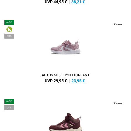
UVP 44,95 €
|
38,21
€
NEW
-20%
ACTUS ML RECYCLED INFANT
UVP 29,95 €
|
23,95
€
NEW
-31%