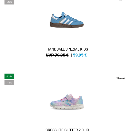
-25%
HANDBALL SPEZIAL KIDS
UVP 79,95 €
|
59,95
€
NEW
-15%
CROSSLITE GLITTER 2.0 JR