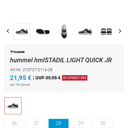
hummel hmlSTADIL LIGHT QUICK JR
Art.Nr.: 210727-2114-28
21,95
€
|
UVP 39,95 €
DU SPARST 45%
inkl. 19 % MwSt.
26
27
28
29
30