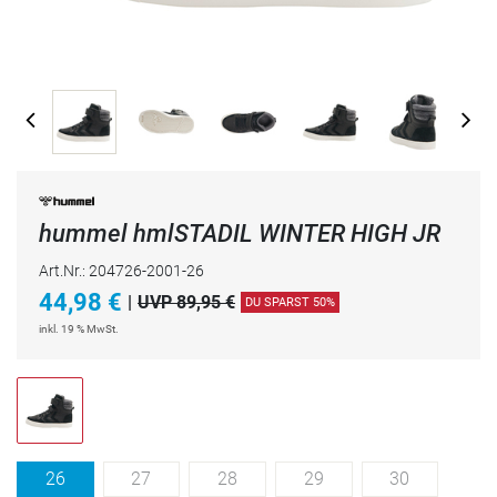
hummel hmlSTADIL WINTER HIGH JR
Art.Nr.: 204726-2001-26
44,98
€
|
UVP 89,95 €
DU SPARST 50%
inkl. 19 % MwSt.
26
27
28
29
30