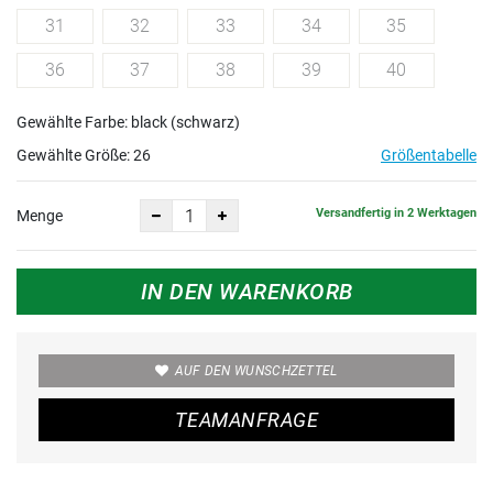
31
32
33
34
35
36
37
38
39
40
Gewählte Farbe: black (schwarz)
Gewählte Größe:
26
Größentabelle
Versandfertig in 2 Werktagen
Menge
IN DEN WARENKORB
AUF DEN WUNSCHZETTEL
TEAMANFRAGE