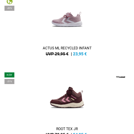
-20%
ACTUS ML RECYCLED INFANT
UVP 29,95 €
|
23,95
€
NEW
-31%
ROOT TEX JR