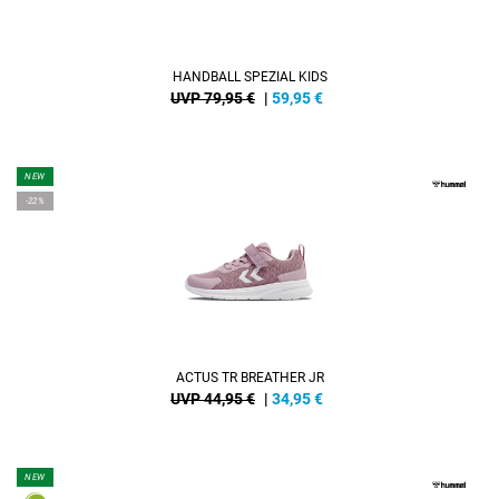
HANDBALL SPEZIAL KIDS
UVP 79,95 €
|
59,95
€
NEW
-22%
ACTUS TR BREATHER JR
UVP 44,95 €
|
34,95
€
NEW