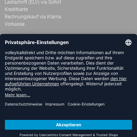
Lastschrift (ELV) via Sofort
Kreditkarte
Rechnungskauf via Klarna
Vorkasse
ABONNIERE JETZT DEN KOSTENLOSEN
VOLLEYBALLDIREKT-NEWSLETTER UND VERPASSE KEINE
NEUIGKEIT ODER AKTION MEHR.
JETZT ANMELDEN
FOLLOW US
© 2026 Ballsportdirekt.de GmbH und Co. KG