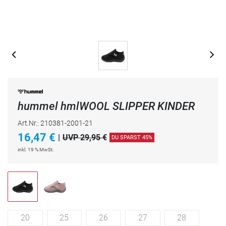
hummel hmlWOOL SLIPPER KINDER
Art.Nr.: 210381-2001-21
16,47
€
|
UVP 29,95 €
DU SPARST 45%
inkl. 19 % MwSt.
20
25
26
27
28