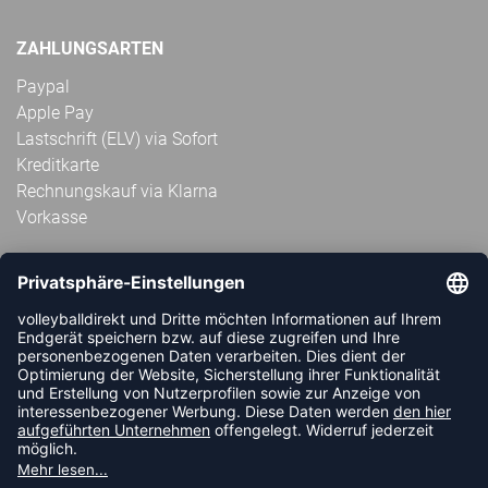
ZAHLUNGSARTEN
Paypal
Apple Pay
Lastschrift (ELV) via Sofort
Kreditkarte
Rechnungskauf via Klarna
Vorkasse
ABONNIERE JETZT DEN KOSTENLOSEN
VOLLEYBALLDIREKT-NEWSLETTER UND VERPASSE KEINE
NEUIGKEIT ODER AKTION MEHR.
JETZT ANMELDEN
FOLLOW US