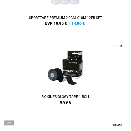
SPORTTAPE PREMIUM 2,0CM X10M 12ER SET
UVP 19,95 €
|
14,96
€
RX KINESIOLOGY TAPE 1 ROLL
9,99
€
-30%