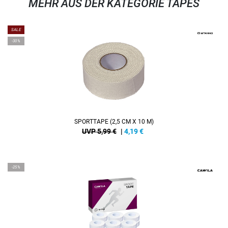
MEHR AUS DER KATEGORIE TAPES
SALE
-30%
SPORTTAPE (2,5 CM X 10 M)
UVP 5,99 €
|
4,19
€
-25%